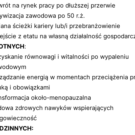
rót na rynek pracy po dłuższej przerwie
ywizacja zawodowa po 50 r.ż.
ana ścieżki kariery lub/i przebranżowienie
ejście z etatu na własną działalność gospodarc
OTNYCH
:
yskanie równowagi i witalności po wypaleniu
wodowym
ządzanie energią w momentach przeciążenia p
uką i obowiązkami
ansformacja około-menopauzalna
dowa zdrowych nawyków wspierających
ugowieczność
DZINNYCH: