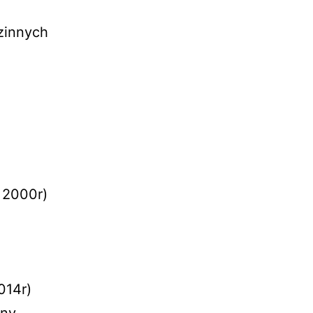
zinnych
 2000r)
014r)