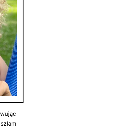
owując
eszłam