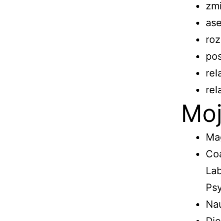
zm
ase
roz
po
rel
rel
Moj
Mag
Co
Lab
Psy
Nau