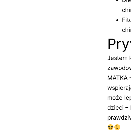
Die
chi
Fit
chi
Pry
Jestem 
zawodow
MATKA – 
wspiera
może lep
dzieci – 
prawdziw