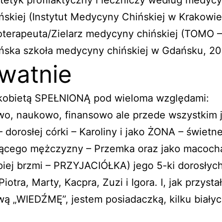
tetyk profilaktyczny i leczniczy według medyc
ńskiej (Instytut Medycyny Chińskiej w Krakowie
oterapeuta/Zielarz medycyny chińskiej (TOMO –
ńska szkoła medycyny chińskiej w Gdańsku, 20
watnie
kobietą SPEŁNIONĄ pod wieloma względami:
o, naukowo, finansowo ale przede wszystkim 
dorosłej córki – Karoliny i jako ŻONA – świetn
jącego mężczyzny – Przemka oraz jako macocha
iej brzmi – PRZYJACIÓŁKA) jego 5-ki dorosłych
Piotra, Marty, Kacpra, Zuzi i Igora. I, jak przysta
ą „WIEDŹMĘ”, jestem posiadaczką, kilku biały