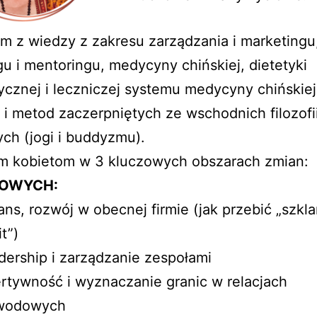
m z wiedzy z zakresu zarządzania i marketingu
u i mentoringu, medycyny chińskiej, dietetyki
tycznej i leczniczej systemu medycyny chińskiej
 i metod zaczerpniętych ze wschodnich filozofi
ch (jogi i buddyzmu).
 kobietom w 3 kluczowych obszarach zmian:
OWYCH:
ns, rozwój w obecnej firmie (jak przebić „szkl
it”)
dership i zarządzanie zespołami
rtywność i wyznaczanie granic w relacjach
wodowych