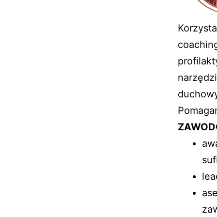
Korzysta
coaching
profilak
narzędzi
duchowy
Pomagam
ZAWOD
awa
suf
lea
ase
za