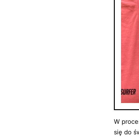
W proce
się do ś