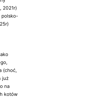
yny
, 2021r)
 polsko-
25r)
jako
ego,
 (choć,
 już
ło na
ch kotów