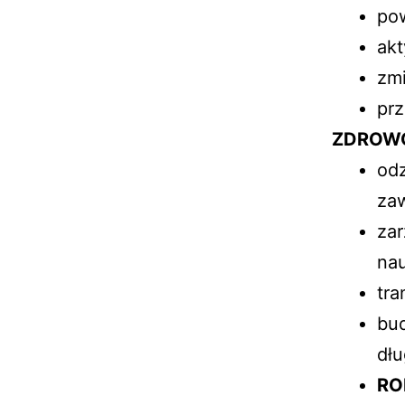
pow
akt
zmi
prz
ZDROW
odz
za
zar
na
tr
bu
dł
RO